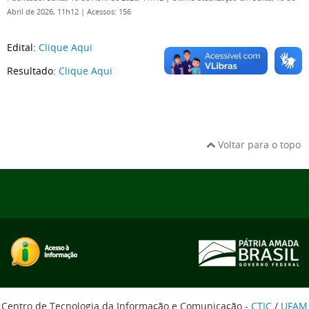
Abril de 2026, 11h12
|
Acessos: 156
Edital:
Clique Aqui
Resultado:
Clique Aqui
Voltar para o topo
Centro de Tecnologia da Informação e Comunicação -
CTIC
/
UFAM