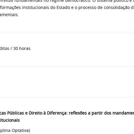
ireitos fundamentais no regime democrático. O sistema político e 
formações institucionais do Estado e o processo de consolidação d
amentais.
ditos / 30 horas
icas Públicas e Direito à Diferença: reflexões a partir dos mandame
itucionais
iplina Optativa)