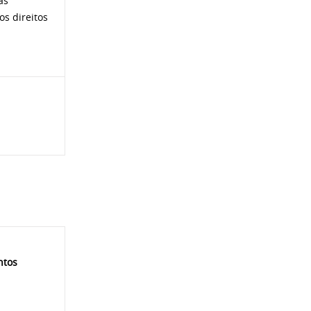
as
os direitos
ntos