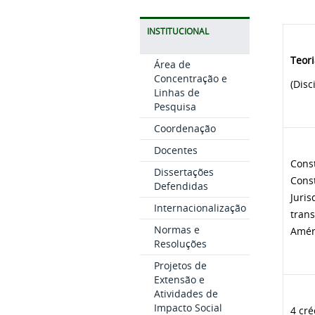
INSTITUCIONAL
Teori
Área de
Concentração e
(Disc
Linhas de
Pesquisa
Coordenação
Docentes
Const
Dissertações
Const
Defendidas
Juris
Internacionalização
trans
Normas e
Améri
Resoluções
Projetos de
Extensão e
Atividades de
Impacto Social
4 cré