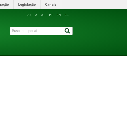
mação
Legislação
Canais
A+
A
A-
PT
EN
ES