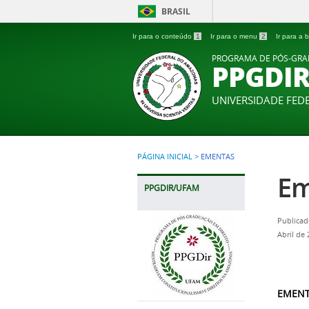
BRASIL
Ir para o conteúdo
1
Ir para o menu
2
Ir para a
PROGRAMA DE PÓS-GRA
PPGDI
UNIVERSIDADE FE
PÁGINA INICIAL
>
EMENTAS
Em
PPGDIR/UFAM
Publicad
Abril de
EMENT