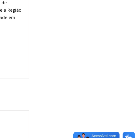
s de
 e a Região
idade em