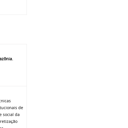
azônia.
cnicas
tucionais de
e social da
retização