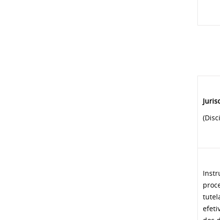
Juris
(Disc
Instr
proce
tutel
efeti