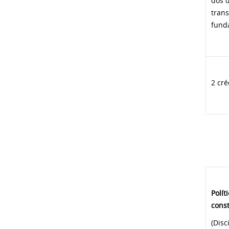
dos d
trans
fund
2 cré
Polít
const
(Disc