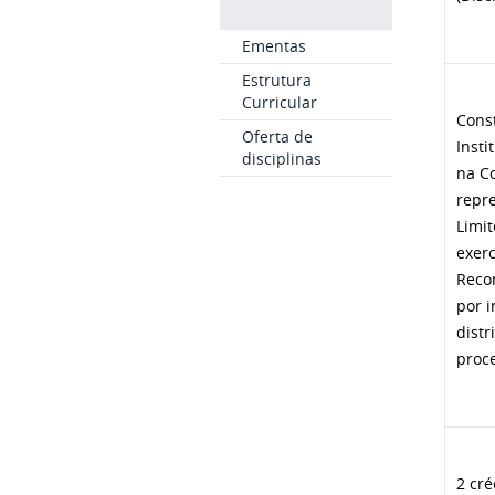
Ementas
Estrutura
Curricular
Cons
Oferta de
Insti
disciplinas
na Co
repre
Limit
exerc
Reco
por i
distr
proce
2 cré