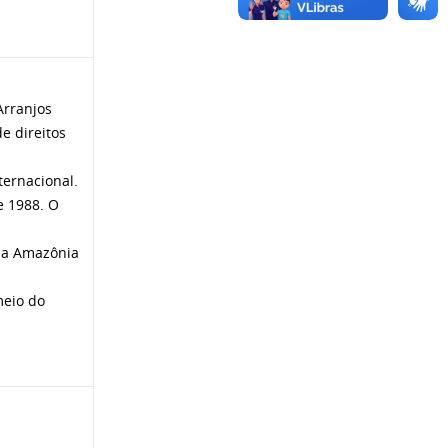
Arranjos
e direitos
ternacional.
e 1988. O
 na Amazônia
meio do