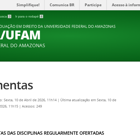
Simplifique!
Comunica BR
Participe
Acesso à infor
 busca
3
Ir para o rodapé
4
DUAÇÃO EM DIREITO DA UNIVERSIDADE FEDERAL DO AMAZONAS
R/UFAM
DERAL DO AMAZONAS
entas
o: Sexta, 10 de Abril de 2026, 11h14
|
Última atualização em Sexta, 10 de
 2026, 11h15
|
Acessos: 249
AS DAS DISCIPLINAS REGULARMENTE OFERTADAS