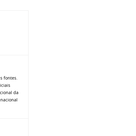
s fontes.
iciais
ucional da
inacional