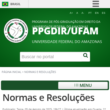
BRASIL
Simplifique!
A+
A
A-
PT
EN
ES
Comunica BR
PROGRAMA DE PÓS-GRADUAÇÃO EM DIREITO DA
PPGDIR/UFAM
UNIVERSIDADE FEDERAL DO AMAZONAS
Participe
Acesso à informação
UNIVERSIDADE FEDERAL DO AMAZONAS
Legislação
Canais
PÁGINA INICIAL
>
NORMAS E RESOLUÇÕES
MENU
Normas e Resoluções
Publicado: Terça, 05 de Agosto de 2025, 19h27
|
Última atualização em Quarta, 22