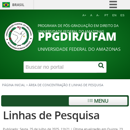
BRASIL
Simplifique!
A+
A
A-
PT
EN
ES
Comunica BR
PROGRAMA DE PÓS-GRADUAÇÃO EM DIREITO DA
PPGDIR/UFAM
UNIVERSIDADE FEDERAL DO AMAZONAS
Participe
Acesso à informação
UNIVERSIDADE FEDERAL DO AMAZONAS
Legislação
Canais
PÁGINA INICIAL
>
ÁREA DE CONCENTRAÇÃO E LINHAS DE PESQUISA
MENU
Linhas de Pesquisa
Publicado: Sexta, 25 de Julho de 2025, 11h21
|
Última atualização em Quinta, 23